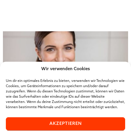
SALIHA ÖZCAN (SALLYS
WELT)
Wir verwenden Cookies
Um dir ein optimales Erlebnis zu bieten, verwenden wir Technologien wie
Cookies, um Geräteinformationen zu speichern und/oder darauf
zuzugreifen. Wenn du diesen Technologien zustimmst, können wir Daten
wie das Surfverhalten oder eindeutige IDs auf dieser Website
verarbeiten. Wenn du deine Zustimmung nicht erteilst oder zurückziehst,
können bestimmte Merkmale und Funktionen beeinträchtigt werden.
AKZEPTIEREN
2018 – Influencer des Jahres (Platz 1)