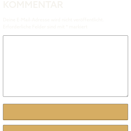
KOMMENTAR
Deine E-Mail-Adresse wird nicht veröffentlicht.
Erforderliche Felder sind mit
*
markiert
Kommentar
*
Name
*
E-Mail
*