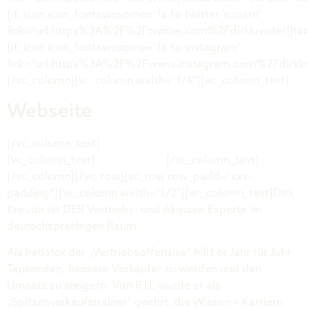
[it_icon icon_fontawesome=“fa fa-twitter-square“
link=“url:https%3A%2F%2Ftwitter.com%2Fdirkkreuter||tar
[it_icon icon_fontawesome=“fa fa-instagram“
link=“url:https%3A%2F%2Fwww.instagram.com%2Fdirkkre
[/vc_column][vc_column width=“1/4″][vc_column_text]
Webseite
[/vc_column_text]
[vc_column_text]
dirkkreuter.de
[/vc_column_text]
[/vc_column][/vc_row][vc_row row_padd=“xxs-
padding“][vc_column width=“1/2″][vc_column_text]Dirk
Kreuter ist DER Vertriebs- und Akquise-Experte im
deutschsprachigen Raum.
Als Initiator der „Vertriebsoffensive“ hilft er Jahr für Jahr
Tausenden, bessere Verkäufer zu werden und den
Umsatz zu steigern. Von RTL wurde er als
„Spitzenverkaufstrainer“ geehrt, die Wissen + Karriere