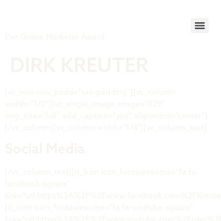
Tiger Award
Der Online Marketer Award
DIRK KREUTER
[vc_row row_padd=“xxs-padding“][vc_column
width=“1/2″][vc_single_image image=“829″
img_size=“full“ add_caption=“yes“ alignment=“center“]
[/vc_column][vc_column width=“1/4″][vc_column_text]
Social Media
[/vc_column_text][it_icon icon_fontawesome=“fa fa-
facebook-square“
link=“url:https%3A%2F%2Fwww.facebook.com%2FKreuterDi
[it_icon icon_fontawesome=“fa fa-youtube-square“
link=“url:https%3A%2F%2Fwww.youtube.com%2Fuser%2Fdir