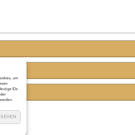
Cookies, um
iesen
deutige IDs
oder
 werden.
NSEHEN