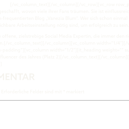
um.de
[/vc_column_text][/vc_column][/vc_row][vc_row row_
chafft, wovon viele ihrer Fans träumen. Sie ist einflussreic
frequentierten Blog „Vanezia Blum“. Wer sich schon einmal 
eichbare Arbeitseinstellung nötig sind, um erfolgreich zu sein
 offene, zielstrebige Social Media Expertin, die immer den 
en.[/vc_column_text][/vc_column][vc_column width=“1/4″][/
-padding“][vc_column width=“1/2″][it_heading weight=““ 
nfluencer des Jahres (Platz 2)[/vc_column_text][/vc_column
]
MMENTAR
Erforderliche Felder sind mit
*
markiert