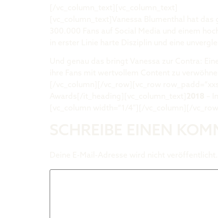
[/vc_column_text][vc_column_text]
vaneziabl
[vc_column_text]Vanessa Blumenthal hat das ges
300.000 Fans auf Social Media und einem hoch-
in erster Linie harte Disziplin und eine unvergl
Und genau das bringt Vanessa zur Contra: Eine
ihre Fans mit wertvollem Content zu verwöhn
[/vc_column][/vc_row][vc_row row_padd=“xxs
Awards[/it_heading][vc_column_text]
2018
– I
[vc_column width=“1/4″][/vc_column][/vc_row
SCHREIBE EINEN KO
Deine E-Mail-Adresse wird nicht veröffentlicht.
Kommentar
*