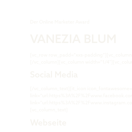
Tiger Award
Der Online Marketer Award
VANEZIA BLUM
[vc_row row_padd=“xxs-padding“][vc_column w
[/vc_column][vc_column width=“1/4″][vc_colu
Social Media
[/vc_column_text][it_icon icon_fontawesome=
link=“url:https%3A%2F%2Fwww.facebook.com%
link=“url:https%3A%2F%2Fwww.instagram.com
[vc_column_text]
Webseite