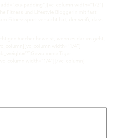
padd=“xxs-padding“][vc_column width=“1/2″]
he Fitness und Lifestyle Bloggerin mit fast
am Fitnesssport versucht hat, der weiß, dass
.
richtigen Riecher beweist, wenn es darum geht,
vc_column][vc_column width=“1/4″]
sub_weight=““]Gewonnene Tiger
][vc_column width=“1/4″][/vc_column]