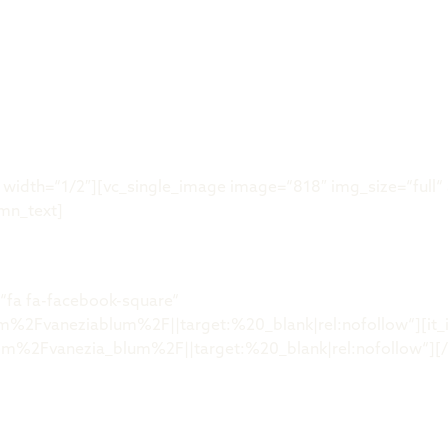
Was ist der 
idth=“1/2″][vc_single_image image=“818″ img_size=“full“ 
mn_text]
“fa fa-facebook-square“
2Fvaneziablum%2F||target:%20_blank|rel:nofollow“][it_i
%2Fvanezia_blum%2F||target:%20_blank|rel:nofollow“][/