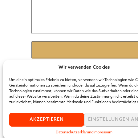
Name
*
E-Mail
*
Wir verwenden Cookies
Um dir ein optimales Erlebnis zu bieten, verwenden wir Technologien wie 
Geräteinformationen zu speichern und/oder darauf zuzugreifen. Wenn du d
Website
Technologien zustimmst, können wir Daten wie das Surfverhalten oder ein
auf dieser Website verarbeiten. Wenn du deine Zustimmung nicht erteilst 
zurückziehst, können bestimmte Merkmale und Funktionen beeinträchtigt
AKZEPTIEREN
EINSTELLUNGEN A
Datenschutzerklärung
Impressum
Der Online Marketer Award