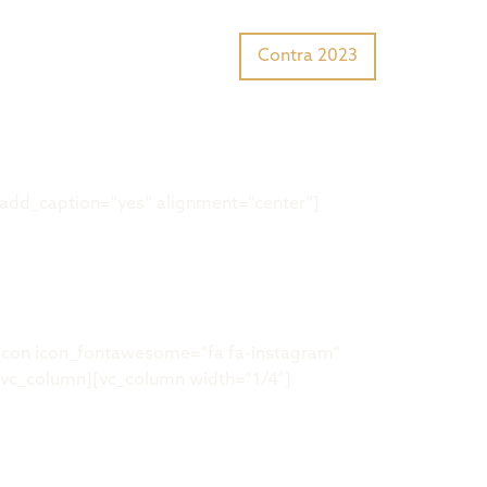
Tiger Award?
Preisträger
Contra 2023
add_caption=“yes“ alignment=“center“]
con icon_fontawesome=“fa fa-instagram“
vc_column][vc_column width=“1/4″]