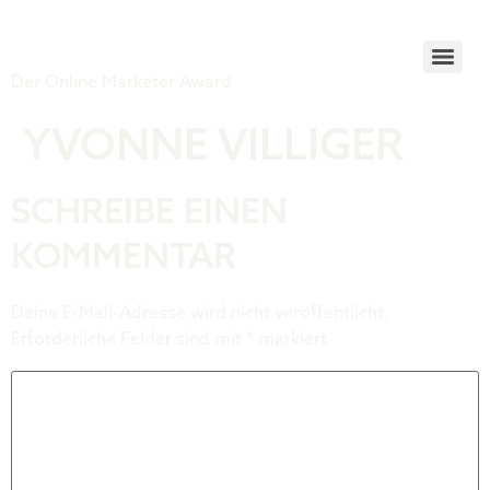
Tiger Award
Der Online Marketer Award
YVONNE VILLIGER
SCHREIBE EINEN
KOMMENTAR
Deine E-Mail-Adresse wird nicht veröffentlicht.
Erforderliche Felder sind mit
*
markiert
Kommentar
*