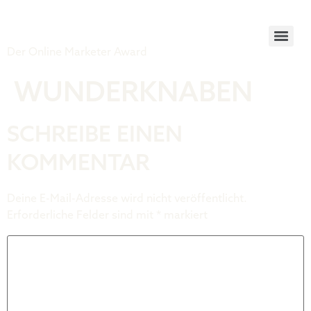
Tiger Award
Der Online Marketer Award
WUNDERKNABEN
SCHREIBE EINEN
KOMMENTAR
Deine E-Mail-Adresse wird nicht veröffentlicht.
Erforderliche Felder sind mit
*
markiert
Kommentar
*