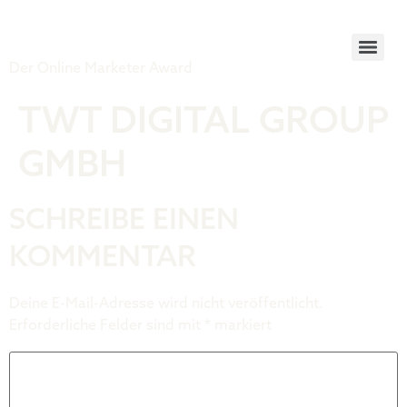
Tiger Award
Der Online Marketer Award
TWT DIGITAL GROUP
GMBH
SCHREIBE EINEN
KOMMENTAR
Deine E-Mail-Adresse wird nicht veröffentlicht.
Erforderliche Felder sind mit
*
markiert
Kommentar
*