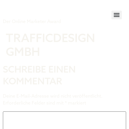
Tiger Award
Der Online Marketer Award
TRAFFICDESIGN
GMBH
SCHREIBE EINEN
KOMMENTAR
Deine E-Mail-Adresse wird nicht veröffentlicht.
Erforderliche Felder sind mit
*
markiert
Kommentar
*