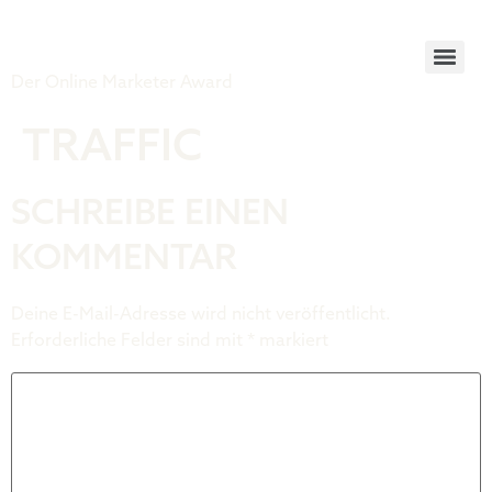
Tiger Award
Der Online Marketer Award
TRAFFIC
SCHREIBE EINEN
KOMMENTAR
Deine E-Mail-Adresse wird nicht veröffentlicht.
Erforderliche Felder sind mit
*
markiert
Kommentar
*