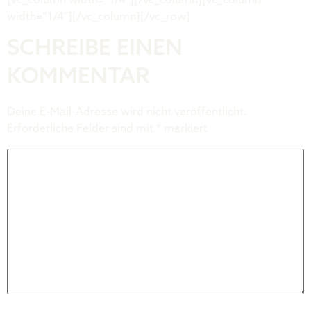
[vc_column width=“1/4″][/vc_column][vc_column
width=“1/4″][/vc_column][/vc_row]
SCHREIBE EINEN
KOMMENTAR
Deine E-Mail-Adresse wird nicht veröffentlicht.
Erforderliche Felder sind mit
*
markiert
Kommentar
*