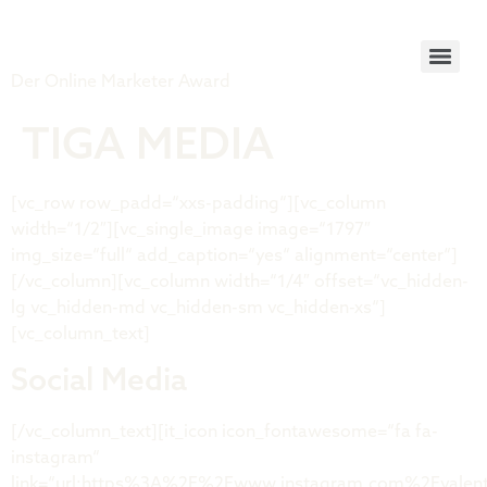
Tiger Award
Der Online Marketer Award
TIGA MEDIA
[vc_row row_padd=“xxs-padding“][vc_column
width=“1/2″][vc_single_image image=“1797″
img_size=“full“ add_caption=“yes“ alignment=“center“]
[/vc_column][vc_column width=“1/4″ offset=“vc_hidden-
lg vc_hidden-md vc_hidden-sm vc_hidden-xs“]
[vc_column_text]
Social Media
[/vc_column_text][it_icon icon_fontawesome=“fa fa-
instagram“
link=“url:https%3A%2F%2Fwww.instagram.com%2Fvalenti