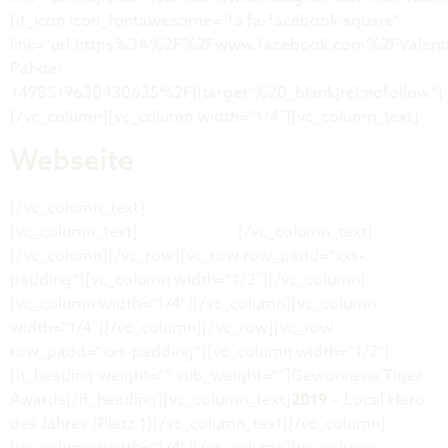
[it_icon icon_fontawesome=“fa fa-facebook-square“
link=“url:https%3A%2F%2Fwww.facebook.com%2FValenti
Pahde-
1498519630430635%2F||target:%20_blank|rel:nofollow“]
[/vc_column][vc_column width=“1/4″][vc_column_text]
Webseite
[/vc_column_text]
[vc_column_text]
tigamedia.de
[/vc_column_text]
[/vc_column][/vc_row][vc_row row_padd=“xxs-
padding“][vc_column width=“1/2″][/vc_column]
[vc_column width=“1/4″][/vc_column][vc_column
width=“1/4″][/vc_column][/vc_row][vc_row
row_padd=“xxs-padding“][vc_column width=“1/2″]
[it_heading weight=““ sub_weight=““]Gewonnene Tiger
Awards[/it_heading][vc_column_text]
2019
– Local Hero
des Jahres (Platz 1)[/vc_column_text][/vc_column]