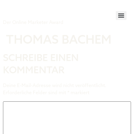
Tiger Award
Der Online Marketer Award
THOMAS BACHEM
SCHREIBE EINEN
KOMMENTAR
Deine E-Mail-Adresse wird nicht veröffentlicht.
Erforderliche Felder sind mit
*
markiert
Kommentar
*