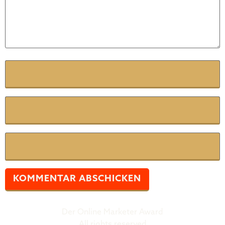
Name
*
E-Mail
*
Website
Der Online Marketer Award
All rights reserved