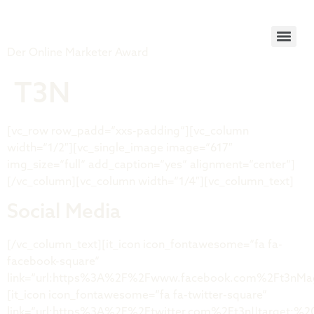
Tiger Award
Der Online Marketer Award
T3N
[vc_row row_padd=“xxs-padding“][vc_column
width=“1/2″][vc_single_image image=“617″
img_size=“full“ add_caption=“yes“ alignment=“center“]
[/vc_column][vc_column width=“1/4″][vc_column_text]
Social Media
[/vc_column_text][it_icon icon_fontawesome=“fa fa-
facebook-square“
link=“url:https%3A%2F%2Fwww.facebook.com%2Ft3nMagaz
[it_icon icon_fontawesome=“fa fa-twitter-square“
link=“url:https%3A%2F%2Ftwitter.com%2Ft3n||target:%20_