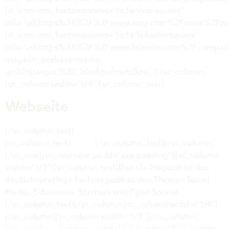
[it_icon icon_fontawesome=“fa fa-xing-square“
link=“url:https%3A%2F%2Fwww.xing.com%2Fnews%2Fpage
[it_icon icon_fontawesome=“fa fa-linkedin-square“
link=“url:https%3A%2F%2Fwww.linkedin.com%2Fcompan
magazin-yeebase-media-
gmbh||target:%20_blank|rel:nofollow“][/vc_column]
[vc_column width=“1/4″][vc_column_text]
Webseite
[/vc_column_text]
[vc_column_text]
t3n.de
[/vc_column_text][/vc_column]
[/vc_row][vc_row row_padd=“xxs-padding“][vc_column
width=“1/2″][vc_column_text]Das t3n Magazin ist das
deutschsprachige Fachmagazin zu den Themen Social
Media, E-Business, Startups und Open Source.
[/vc_column_text][/vc_column][vc_column width=“1/4″]
[/vc_column][vc_column width=“1/4″][/vc_column]