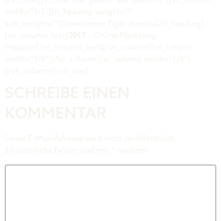
[/vc_row][vc_row row_padd=“xxs-padding“][vc_column
width=“1/2″][it_heading weight=““
sub_weight=““]Gewonnene Tiger Awards[/it_heading]
[vc_column_text]
2017
– Online Marketing
Magazin[/vc_column_text][/vc_column][vc_column
width=“1/4″][/vc_column][vc_column width=“1/4″]
[/vc_column][/vc_row]
SCHREIBE EINEN
KOMMENTAR
Deine E-Mail-Adresse wird nicht veröffentlicht.
Erforderliche Felder sind mit
*
markiert
Kommentar
*