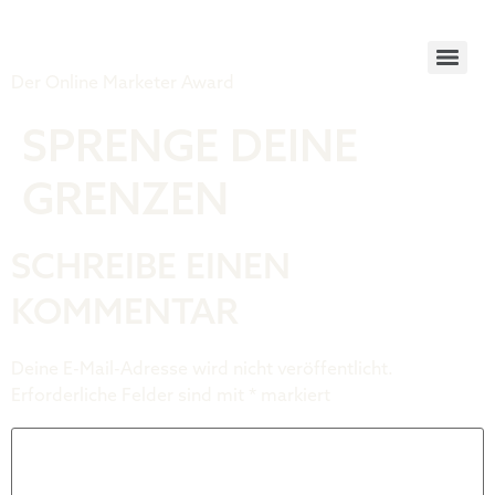
Tiger Award
Der Online Marketer Award
SPRENGE DEINE
GRENZEN
SCHREIBE EINEN
KOMMENTAR
Deine E-Mail-Adresse wird nicht veröffentlicht.
Erforderliche Felder sind mit
*
markiert
Kommentar
*