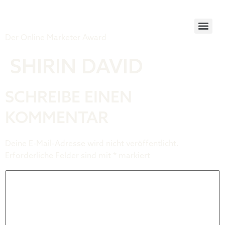
Tiger Award
Der Online Marketer Award
SHIRIN DAVID
SCHREIBE EINEN
KOMMENTAR
Deine E-Mail-Adresse wird nicht veröffentlicht.
Erforderliche Felder sind mit
*
markiert
Kommentar
*