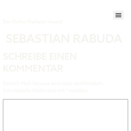
Tiger Award
Der Online Marketer Award
SEBASTIAN RABUDA
SCHREIBE EINEN
KOMMENTAR
Deine E-Mail-Adresse wird nicht veröffentlicht.
Erforderliche Felder sind mit
*
markiert
Kommentar
*