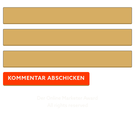
Name
*
E-Mail
*
Website
Der Online Marketer Award
All rights reserved