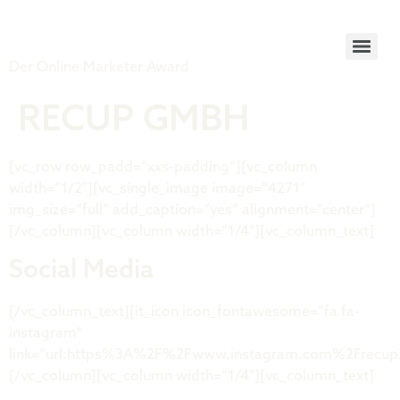
Tiger Award
Der Online Marketer Award
RECUP GMBH
[vc_row row_padd=“xxs-padding“][vc_column
width=“1/2″][vc_single_image image=“4271″
img_size=“full“ add_caption=“yes“ alignment=“center“]
[/vc_column][vc_column width=“1/4″][vc_column_text]
Social Media
[/vc_column_text][it_icon icon_fontawesome=“fa fa-
instagram“
link=“url:https%3A%2F%2Fwww.instagram.com%2Frecup2g
[/vc_column][vc_column width=“1/4″][vc_column_text]