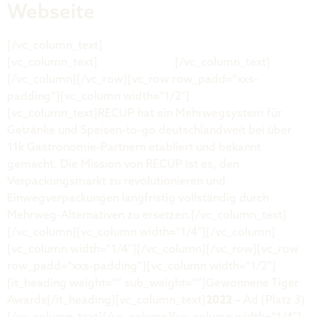
Webseite
[/vc_column_text]
[vc_column_text]
www.recup.de
[/vc_column_text]
[/vc_column][/vc_row][vc_row row_padd=“xxs-
padding“][vc_column width=“1/2″]
[vc_column_text]RECUP hat ein Mehrwegsystem für
Getränke und Speisen-to-go deutschlandweit bei über
11k Gastronomie-Partnern etabliert und bekannt
gemacht. Die Mission von RECUP ist es, den
Verpackungsmarkt zu revolutionieren und
Einwegverpackungen langfristig vollständig durch
Mehrweg-Alternativen zu ersetzen.[/vc_column_text]
[/vc_column][vc_column width=“1/4″][/vc_column]
[vc_column width=“1/4″][/vc_column][/vc_row][vc_row
row_padd=“xxs-padding“][vc_column width=“1/2″]
[it_heading weight=““ sub_weight=““]Gewonnene Tiger
Awards[/it_heading][vc_column_text]
2022 –
Ad (Platz 3)