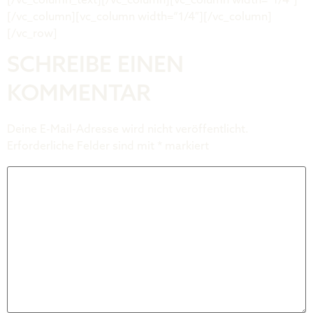
[/vc_column_text][/vc_column][vc_column width=“1/4″]
[/vc_column][vc_column width=“1/4″][/vc_column]
[/vc_row]
SCHREIBE EINEN
KOMMENTAR
Deine E-Mail-Adresse wird nicht veröffentlicht.
Erforderliche Felder sind mit
*
markiert
Kommentar
*