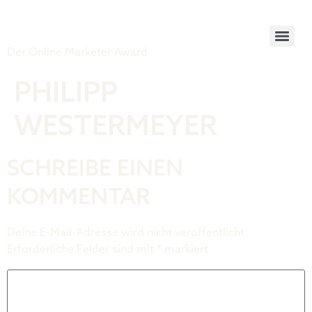
Tiger Award
Der Online Marketer Award
PHILIPP
WESTERMEYER
SCHREIBE EINEN
KOMMENTAR
Deine E-Mail-Adresse wird nicht veröffentlicht.
Erforderliche Felder sind mit
*
markiert
Kommentar
*