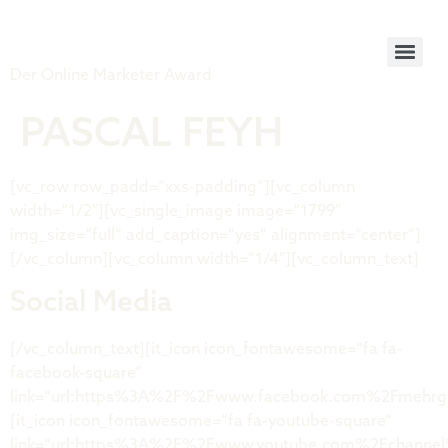
Tiger Award
Der Online Marketer Award
PASCAL FEYH
[vc_row row_padd=“xxs-padding“][vc_column
width=“1/2″][vc_single_image image=“1799″
img_size=“full“ add_caption=“yes“ alignment=“center“]
[/vc_column][vc_column width=“1/4″][vc_column_text]
Social Media
[/vc_column_text][it_icon icon_fontawesome=“fa fa-
facebook-square“
link=“url:https%3A%2F%2Fwww.facebook.com%2Fmehrgesc
[it_icon icon_fontawesome=“fa fa-youtube-square“
link=“url:https%3A%2F%2Fwww.youtube.com%2Fchannel