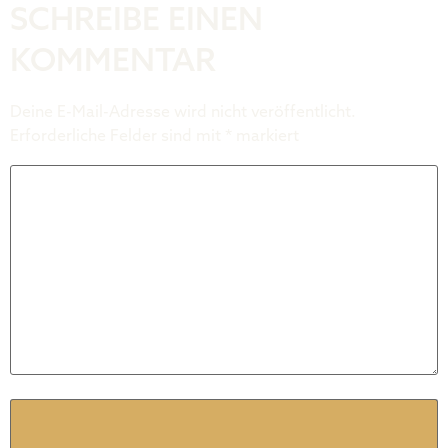
SCHREIBE EINEN
KOMMENTAR
Deine E-Mail-Adresse wird nicht veröffentlicht.
Erforderliche Felder sind mit
*
markiert
Kommentar
*
Name
*