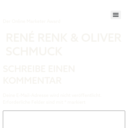
Tiger Award
Der Online Marketer Award
RENÉ RENK & OLIVER
SCHMUCK
SCHREIBE EINEN
KOMMENTAR
Deine E-Mail-Adresse wird nicht veröffentlicht.
Erforderliche Felder sind mit
*
markiert
Kommentar
*