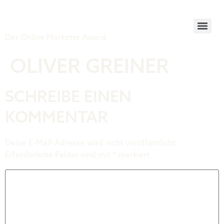
Tiger Award
Der Online Marketer Award
OLIVER GREINER
SCHREIBE EINEN
KOMMENTAR
Deine E-Mail-Adresse wird nicht veröffentlicht.
Erforderliche Felder sind mit
*
markiert
Kommentar
*