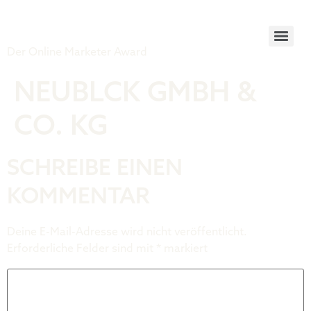
Tiger Award
Der Online Marketer Award
NEUBLCK GMBH &
CO. KG
SCHREIBE EINEN
KOMMENTAR
Deine E-Mail-Adresse wird nicht veröffentlicht.
Erforderliche Felder sind mit
*
markiert
Kommentar
*