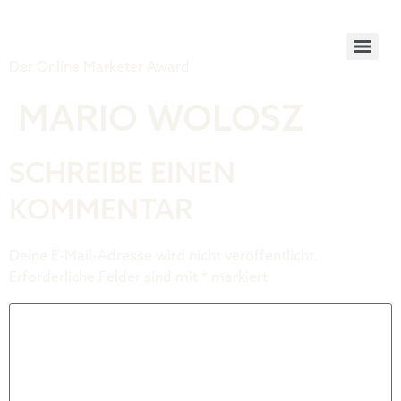
Tiger Award
Der Online Marketer Award
MARIO WOLOSZ
SCHREIBE EINEN
KOMMENTAR
Deine E-Mail-Adresse wird nicht veröffentlicht.
Erforderliche Felder sind mit
*
markiert
Kommentar
*