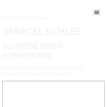
Tiger Award
Der Online Marketer Award
MARCEL SCHLEE
SCHREIBE EINEN
KOMMENTAR
Deine E-Mail-Adresse wird nicht veröffentlicht.
Erforderliche Felder sind mit
*
markiert
Kommentar
*