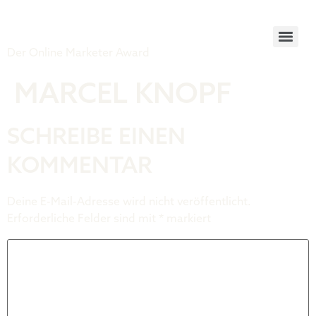
Tiger Award
Der Online Marketer Award
MARCEL KNOPF
SCHREIBE EINEN
KOMMENTAR
Deine E-Mail-Adresse wird nicht veröffentlicht.
Erforderliche Felder sind mit
*
markiert
Kommentar
*