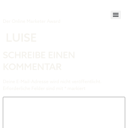
Tiger Award
Der Online Marketer Award
LUISE
SCHREIBE EINEN
KOMMENTAR
Deine E-Mail-Adresse wird nicht veröffentlicht.
Erforderliche Felder sind mit
*
markiert
Kommentar
*