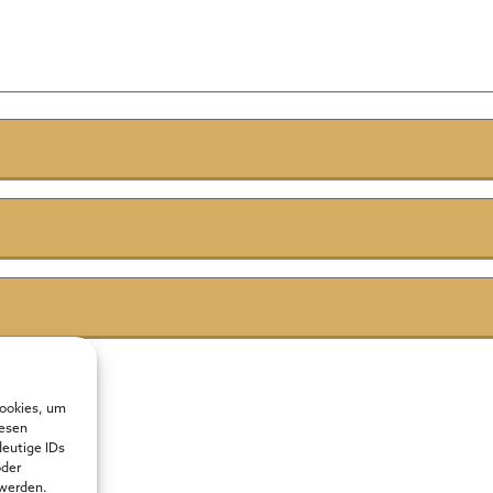
Cookies, um
iesen
deutige IDs
oder
 werden.