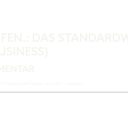
Was ist der 
UFEN.: DAS STANDARD
USINESS)
MMENTAR
Erforderliche Felder sind mit
*
markiert