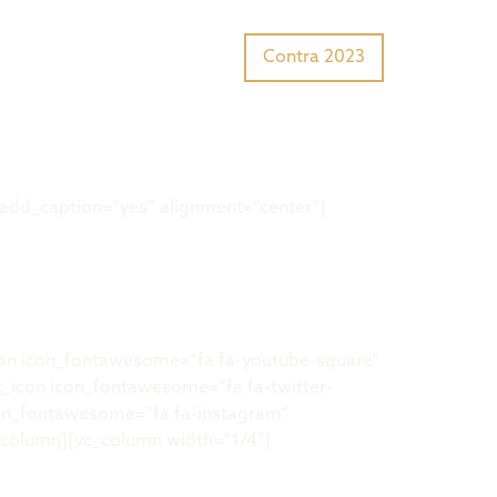
Tiger Award?
Preisträger
Contra 2023
add_caption=“yes“ alignment=“center“]
on icon_fontawesome=“fa fa-youtube-square“
_icon icon_fontawesome=“fa fa-twitter-
icon_fontawesome=“fa fa-instagram“
column][vc_column width=“1/4″]