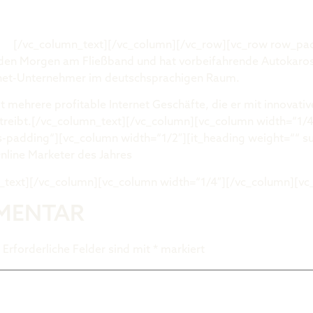
.de
[/vc_column_text][/vc_column][/vc_row][vc_row row_pa
den Morgen am Fließband und hat vorbeifahrende Autokarosse
ternet-Unternehmer im deutschsprachigen Raum.
itzt mehrere profitable Internet Geschäfte, die er mit innova
etreibt.[/vc_column_text][/vc_column][vc_column width=“1/
-padding“][vc_column width=“1/2″][it_heading weight=““ 
nline Marketer des Jahres
n_text][/vc_column][vc_column width=“1/4″][/vc_column][vc
MMENTAR
Erforderliche Felder sind mit
*
markiert