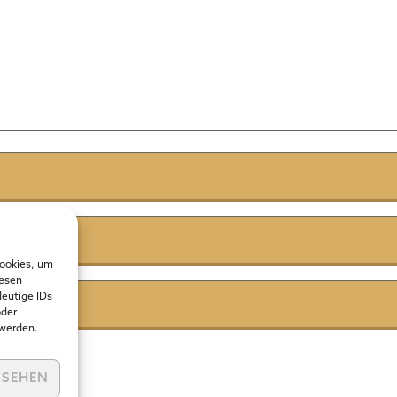
Cookies, um
iesen
deutige IDs
oder
 werden.
NSEHEN