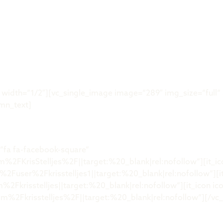
Was ist der 
idth=“1/2″][vc_single_image image=“289″ img_size=“full“ 
mn_text]
“fa fa-facebook-square“
FKrisStelljes%2F||target:%20_blank|rel:nofollow“][it_ic
ser%2Fkrisstelljes1||target:%20_blank|rel:nofollow“][it
%2Fkrisstelljes||target:%20_blank|rel:nofollow“][it_icon 
2Fkrisstelljes%2F||target:%20_blank|rel:nofollow“][/vc_