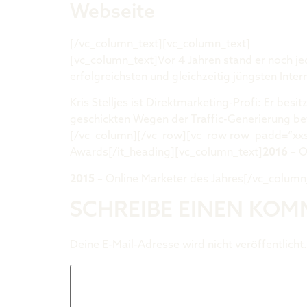
Webseite
[/vc_column_text][vc_column_text]
krisstelljes
[vc_column_text]Vor 4 Jahren stand er noch je
erfolgreichsten und gleichzeitig jüngsten In
Kris Stelljes ist Direktmarketing-Profi: Er bes
geschickten Wegen der Traffic-Generierung b
[/vc_column][/vc_row][vc_row row_padd=“xxs
Awards[/it_heading][vc_column_text]
2016
– O
2015
– Online Marketer des Jahres[/vc_colum
SCHREIBE EINEN KO
Deine E-Mail-Adresse wird nicht veröffentlicht.
Kommentar
*