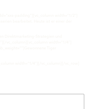
dd=“xxs-padding“][vc_column width=“1/2″]
rien bearbeitet. Heute ist er einer der
tiven Direktmarketing-Strategien und
4″][/vc_column][vc_column width=“1/4″]
sub_weight=““]Gewonnene Tiger
_column width=“1/4″][/vc_column][/vc_row]