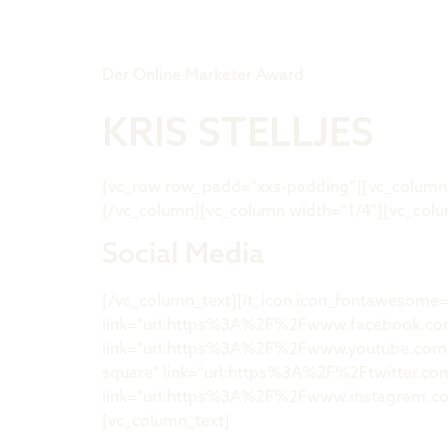
Tiger Award
Der Online Marketer Award
KRIS STELLJES
[vc_row row_padd=“xxs-padding“][vc_column w
[/vc_column][vc_column width=“1/4″][vc_colu
Social Media
[/vc_column_text][it_icon icon_fontawesome=
link=“url:https%3A%2F%2Fwww.facebook.com%2
link=“url:https%3A%2F%2Fwww.youtube.com%2Fu
square“ link=“url:https%3A%2F%2Ftwitter.com
link=“url:https%3A%2F%2Fwww.instagram.com%
[vc_column_text]