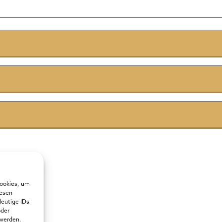
Cookies, um
iesen
deutige IDs
oder
 werden.