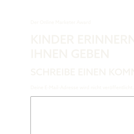
Tiger Award
Der Online Marketer Award
KINDER ERINNERN
IHNEN GEBEN
SCHREIBE EINEN KO
Deine E-Mail-Adresse wird nicht veröffentlicht.
Kommentar
*