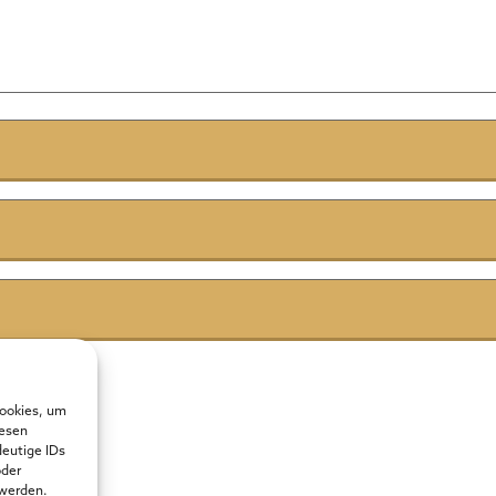
Cookies, um
iesen
deutige IDs
oder
 werden.