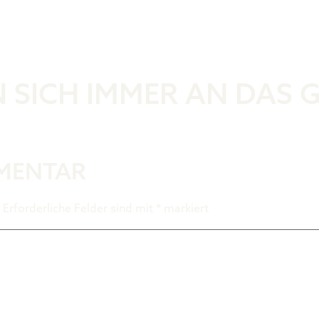
Was ist der 
 SICH IMMER AN DAS 
MMENTAR
Erforderliche Felder sind mit
*
markiert