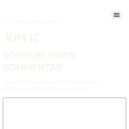
Tiger Award
Der Online Marketer Award
KIM IC
SCHREIBE EINEN
KOMMENTAR
Deine E-Mail-Adresse wird nicht veröffentlicht.
Erforderliche Felder sind mit
*
markiert
Kommentar
*