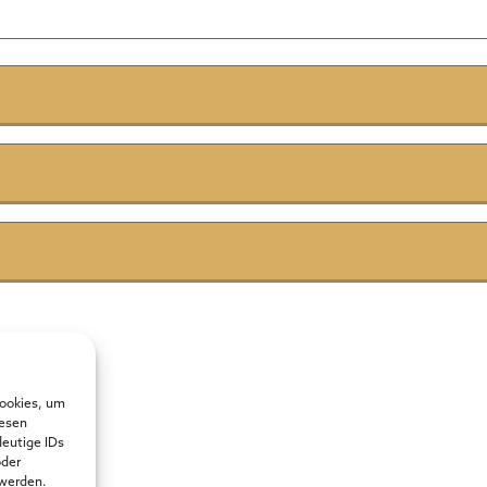
Cookies, um
iesen
deutige IDs
oder
 werden.