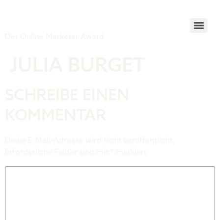
Tiger Award
Der Online Marketer Award
JULIA BURGET
SCHREIBE EINEN
KOMMENTAR
Deine E-Mail-Adresse wird nicht veröffentlicht.
Erforderliche Felder sind mit
*
markiert
Kommentar
*