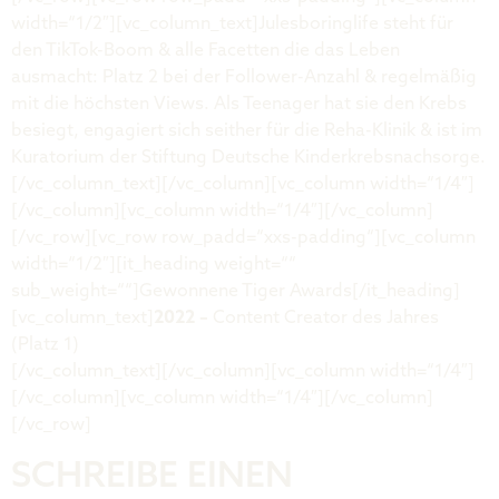
width=“1/2″][vc_column_text]Julesboringlife steht für
den TikTok-Boom & alle Facetten die das Leben
ausmacht: Platz 2 bei der Follower-Anzahl & regelmäßig
mit die höchsten Views. Als Teenager hat sie den Krebs
besiegt, engagiert sich seither für die Reha-Klinik & ist im
Kuratorium der Stiftung Deutsche Kinderkrebsnachsorge.
[/vc_column_text][/vc_column][vc_column width=“1/4″]
[/vc_column][vc_column width=“1/4″][/vc_column]
[/vc_row][vc_row row_padd=“xxs-padding“][vc_column
width=“1/2″][it_heading weight=““
sub_weight=““]Gewonnene Tiger Awards[/it_heading]
[vc_column_text]
2022 –
Content Creator des Jahres
(Platz 1)
[/vc_column_text][/vc_column][vc_column width=“1/4″]
[/vc_column][vc_column width=“1/4″][/vc_column]
[/vc_row]
SCHREIBE EINEN