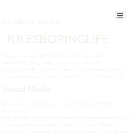
Tiger Award
Der Online Marketer Award
JULESBORINGLIFE
[vc_row row_padd=“xxs-padding“][vc_column
width=“1/2″][vc_single_image image=“3909″
img_size=“full“ add_caption=“yes“ alignment=“center“]
[/vc_column][vc_column width=“1/4″][vc_column_text]
Social Media
[/vc_column_text][it_icon icon_fontawesome=“fa fa-
instagram“
link=“url:https%3A%2F%2Fwww.instagram.com%2Fjulesbori
[/vc_column][vc_column width=“1/4″][/vc_column]
[/vc_row][vc_row row_padd=“xxs-padding“][vc_column