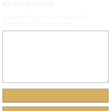
KOMMENTAR
Deine E-Mail-Adresse wird nicht veröffentlicht.
Erforderliche Felder sind mit
*
markiert
Kommentar
*
Name
*
E-Mail
*