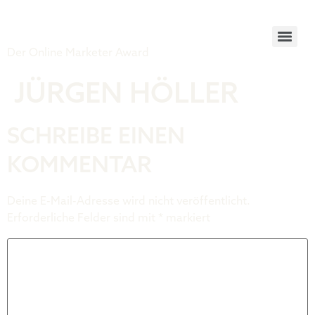
Tiger Award
Der Online Marketer Award
JÜRGEN HÖLLER
SCHREIBE EINEN
KOMMENTAR
Deine E-Mail-Adresse wird nicht veröffentlicht.
Erforderliche Felder sind mit
*
markiert
Kommentar
*