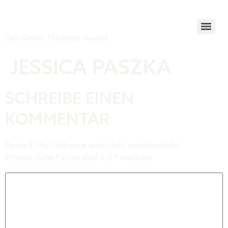
Tiger Award
Der Online Marketer Award
JESSICA PASZKA
SCHREIBE EINEN
KOMMENTAR
Deine E-Mail-Adresse wird nicht veröffentlicht.
Erforderliche Felder sind mit
*
markiert
Kommentar
*