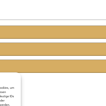
Cookies, um
iesen
deutige IDs
oder
 werden.