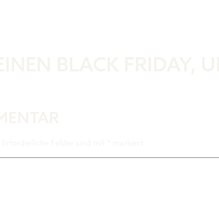
Was ist der 
INEN BLACK FRIDAY, 
MMENTAR
Erforderliche Felder sind mit
*
markiert