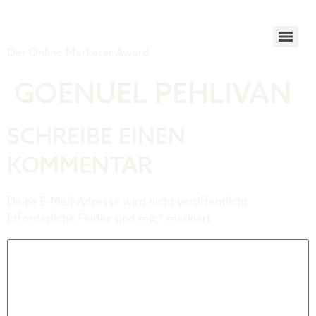
Tiger Award
Der Online Marketer Award
GOENUEL PEHLIVAN
SCHREIBE EINEN
KOMMENTAR
Deine E-Mail-Adresse wird nicht veröffentlicht.
Erforderliche Felder sind mit
*
markiert
Kommentar
*