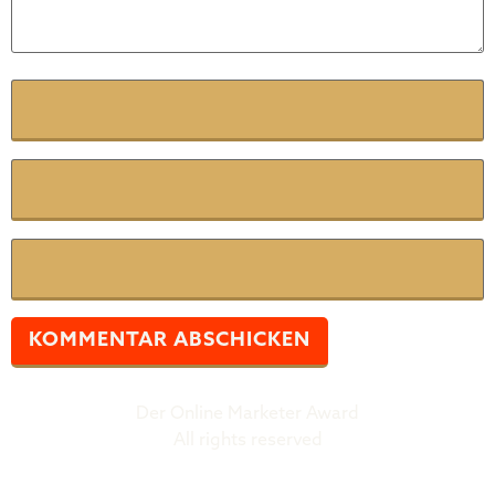
Name
*
E-Mail
*
Website
Der Online Marketer Award
All rights reserved