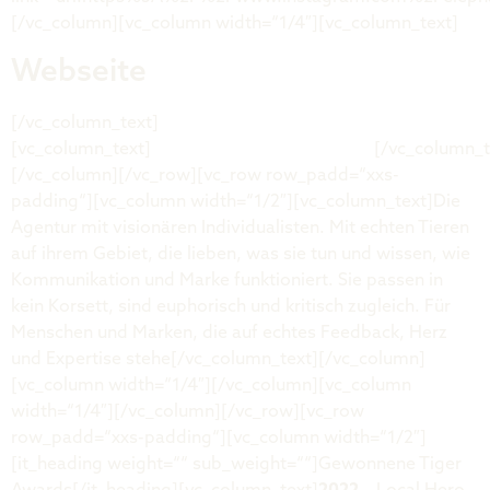
[/vc_column][vc_column width=“1/4″][vc_column_text]
Webseite
[/vc_column_text]
[vc_column_text]
www.elephantscanjump.de
[/vc_column_t
[/vc_column][/vc_row][vc_row row_padd=“xxs-
padding“][vc_column width=“1/2″][vc_column_text]Die
Agentur mit visionären Individualisten. Mit echten Tieren
auf ihrem Gebiet, die lieben, was sie tun und wissen, wie
Kommunikation und Marke funktioniert. Sie passen in
kein Korsett, sind euphorisch und kritisch zugleich. Für
Menschen und Marken, die auf echtes Feedback, Herz
und Expertise stehe[/vc_column_text][/vc_column]
[vc_column width=“1/4″][/vc_column][vc_column
width=“1/4″][/vc_column][/vc_row][vc_row
row_padd=“xxs-padding“][vc_column width=“1/2″]
[it_heading weight=““ sub_weight=““]Gewonnene Tiger