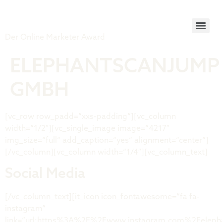
Tiger Award
Der Online Marketer Award
ELEPHANTSCANJUMP
GMBH
[vc_row row_padd=“xxs-padding“][vc_column
width=“1/2″][vc_single_image image=“4217″
img_size=“full“ add_caption=“yes“ alignment=“center“]
[/vc_column][vc_column width=“1/4″][vc_column_text]
Social Media
[/vc_column_text][it_icon icon_fontawesome=“fa fa-
instagram“
link=“url:https%3A%2F%2Fwww.instagram.com%2Felephant