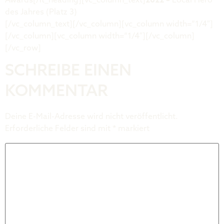
Awards[/it_heading][vc_column_text]
2022 –
Local Hero
des Jahres (Platz 3)
[/vc_column_text][/vc_column][vc_column width=“1/4″]
[/vc_column][vc_column width=“1/4″][/vc_column]
[/vc_row]
SCHREIBE EINEN
KOMMENTAR
Deine E-Mail-Adresse wird nicht veröffentlicht.
Erforderliche Felder sind mit
*
markiert
Kommentar
*