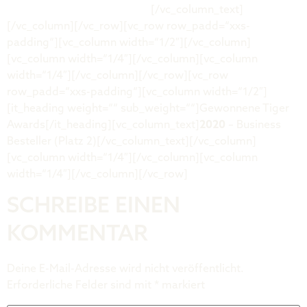
https://tobias-kollmann.de/
[/vc_column_text]
[/vc_column][/vc_row][vc_row row_padd=“xxs-
padding“][vc_column width=“1/2″][/vc_column]
[vc_column width=“1/4″][/vc_column][vc_column
width=“1/4″][/vc_column][/vc_row][vc_row
row_padd=“xxs-padding“][vc_column width=“1/2″]
[it_heading weight=““ sub_weight=““]Gewonnene Tiger
Awards[/it_heading][vc_column_text]
2020
– Business
Besteller (Platz 2)[/vc_column_text][/vc_column]
[vc_column width=“1/4″][/vc_column][vc_column
width=“1/4″][/vc_column][/vc_row]
SCHREIBE EINEN
KOMMENTAR
Deine E-Mail-Adresse wird nicht veröffentlicht.
Erforderliche Felder sind mit
*
markiert