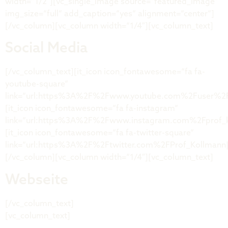
width=“1/2″][vc_single_image source=“featured_image“
img_size=“full“ add_caption=“yes“ alignment=“center“]
[/vc_column][vc_column width=“1/4″][vc_column_text]
Social Media
[/vc_column_text][it_icon icon_fontawesome=“fa fa-
youtube-square“
link=“url:https%3A%2F%2Fwww.youtube.com%2Fuser%2Fne
[it_icon icon_fontawesome=“fa fa-instagram“
link=“url:https%3A%2F%2Fwww.instagram.com%2Fprof_ko
[it_icon icon_fontawesome=“fa fa-twitter-square“
link=“url:https%3A%2F%2Ftwitter.com%2FProf_Kollmann||
[/vc_column][vc_column width=“1/4″][vc_column_text]
Webseite
[/vc_column_text]
[vc_column_text]
springer.com/de/book/