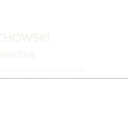
Was ist der 
ECHOWSKI
MMENTAR
Erforderliche Felder sind mit
*
markiert