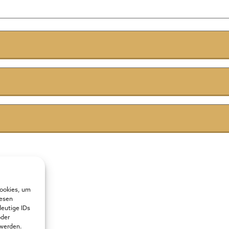
Cookies, um
iesen
deutige IDs
oder
 werden.