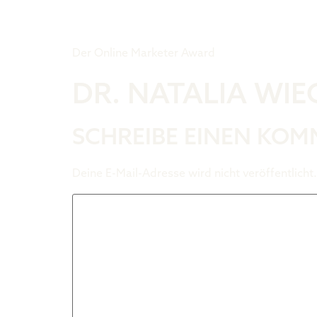
Tiger Award
Der Online Marketer Award
DR. NATALIA WI
SCHREIBE EINEN KO
Deine E-Mail-Adresse wird nicht veröffentlicht.
Kommentar
*