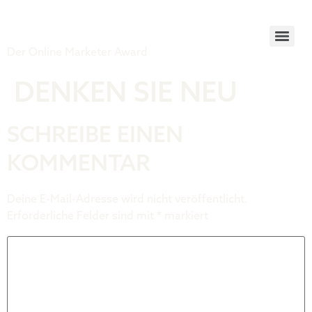
Tiger Award
Der Online Marketer Award
DENKEN SIE NEU
SCHREIBE EINEN
KOMMENTAR
Deine E-Mail-Adresse wird nicht veröffentlicht.
Erforderliche Felder sind mit
*
markiert
Kommentar
*