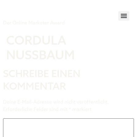
Tiger Award
Der Online Marketer Award
CORDULA
NUSSBAUM
SCHREIBE EINEN
KOMMENTAR
Deine E-Mail-Adresse wird nicht veröffentlicht.
Erforderliche Felder sind mit
*
markiert
Kommentar
*