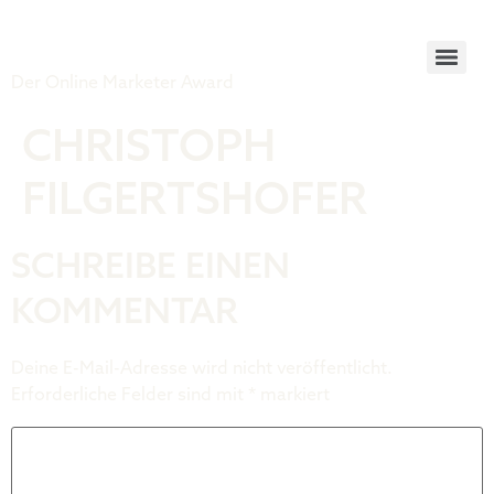
Tiger Award
Der Online Marketer Award
CHRISTOPH
FILGERTSHOFER
SCHREIBE EINEN
KOMMENTAR
Deine E-Mail-Adresse wird nicht veröffentlicht.
Erforderliche Felder sind mit
*
markiert
Kommentar
*