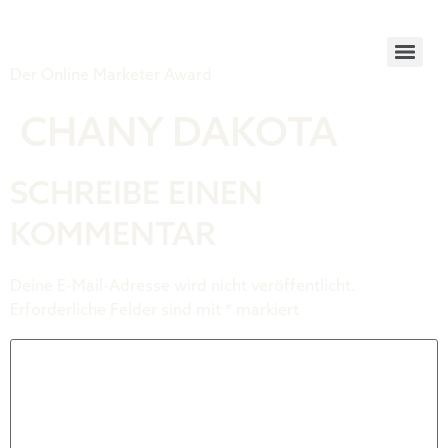
Tiger Award
Der Online Marketer Award
CHANY DAKOTA
SCHREIBE EINEN
KOMMENTAR
Deine E-Mail-Adresse wird nicht veröffentlicht.
Erforderliche Felder sind mit
*
markiert
Kommentar
*