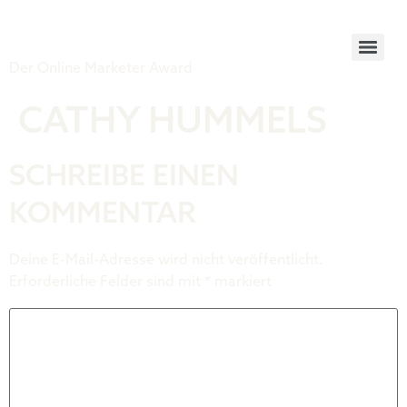
Tiger Award
Der Online Marketer Award
CATHY HUMMELS
SCHREIBE EINEN
KOMMENTAR
Deine E-Mail-Adresse wird nicht veröffentlicht.
Erforderliche Felder sind mit
*
markiert
Kommentar
*