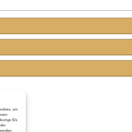
Cookies, um
iesen
deutige IDs
oder
 werden.