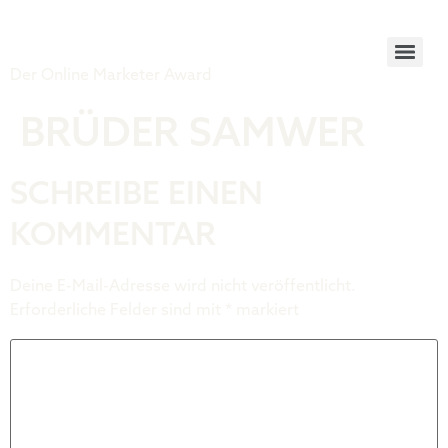
Tiger Award
Der Online Marketer Award
BRÜDER SAMWER
SCHREIBE EINEN
KOMMENTAR
Deine E-Mail-Adresse wird nicht veröffentlicht.
Erforderliche Felder sind mit
*
markiert
Kommentar
*