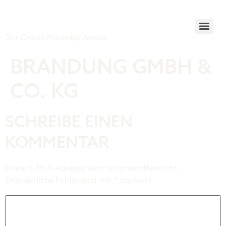
Tiger Award
Der Online Marketer Award
BRANDUNG GMBH &
CO. KG
SCHREIBE EINEN
KOMMENTAR
Deine E-Mail-Adresse wird nicht veröffentlicht.
Erforderliche Felder sind mit
*
markiert
Kommentar
*