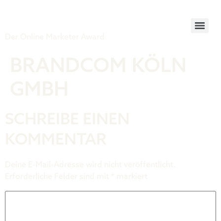
Tiger Award
Der Online Marketer Award
BRANDCOM KÖLN
GMBH
SCHREIBE EINEN
KOMMENTAR
Deine E-Mail-Adresse wird nicht veröffentlicht.
Erforderliche Felder sind mit
*
markiert
Kommentar
*