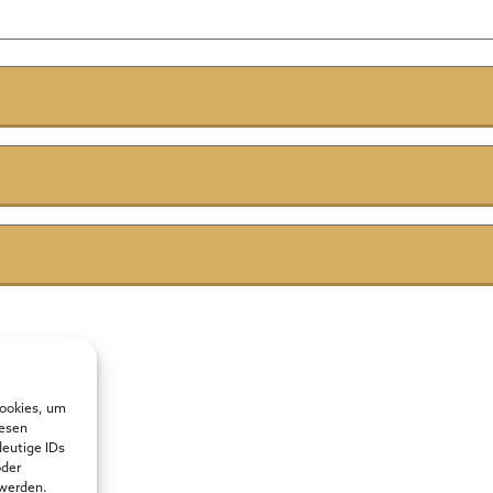
Cookies, um
iesen
deutige IDs
oder
 werden.