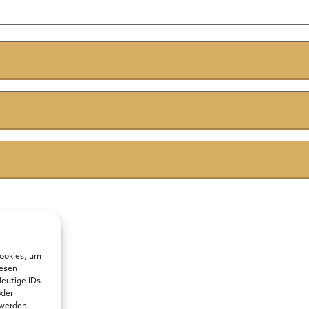
Cookies, um
iesen
deutige IDs
oder
 werden.